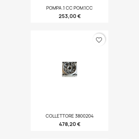
POMPA .1 CC POM.1CC
253,00 €
favorite_border
COLLETTORE 3800204
478,20 €