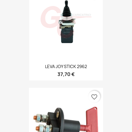
LEVA JOY STICK 2962
37,70 €
favorite_border