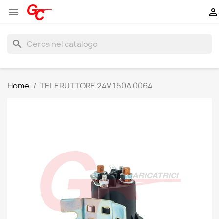


search
Home
TELERUTTORE 24V 150A 0064