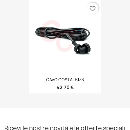
favorite_border
CAVO COSTAL 5133
42,70 €
Ricevi le nostre novità e le offerte speciali