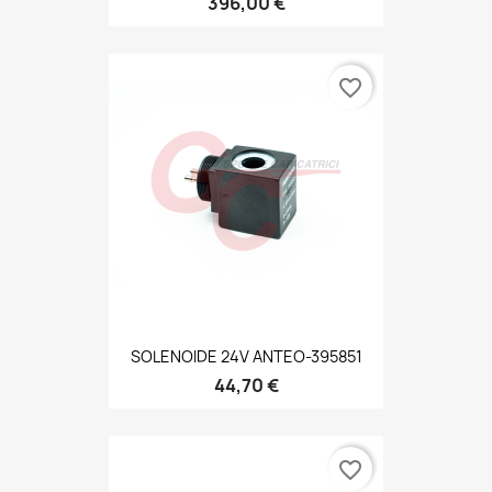
396,00 €
favorite_border
SOLENOIDE 24V ANTEO-395851
44,70 €
favorite_border