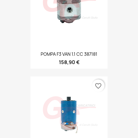
POMPA F3 VAN 1.1 CC 387181
158,90 €
favorite_border