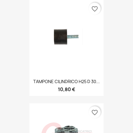
favorite_border
TAMPONE CILINDRICO H25 D 30...
10,80 €
favorite_border