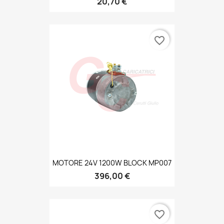
20,70 €
favorite_border
MOTORE 24V 1200W BLOCK MP007
396,00 €
favorite_border